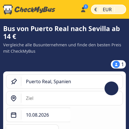
|
|
€
EUR
Bus von Puerto Real nach Sevilla ab
14 €
Vergleiche alle Busunternehmen und finde den besten Preis
mit CheckMyBus
1