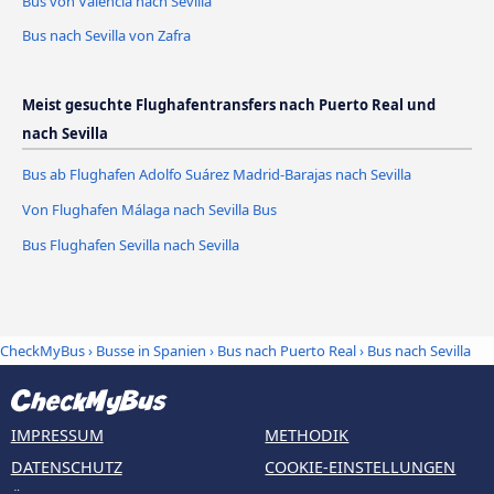
Bus von Valencia nach Sevilla
Bus nach Sevilla von Zafra
Meist gesuchte Flughafentransfers nach Puerto Real und
nach Sevilla
Bus ab Flughafen Adolfo Suárez Madrid-Barajas nach Sevilla
Von Flughafen Málaga nach Sevilla Bus
Bus Flughafen Sevilla nach Sevilla
CheckMyBus
›
Busse in Spanien
›
Bus nach Puerto Real
›
Bus nach Sevilla
IMPRESSUM
METHODIK
DATENSCHUTZ
COOKIE-EINSTELLUNGEN