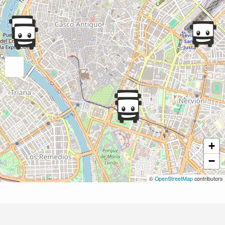
+
−
©
OpenStreetMap
contributors