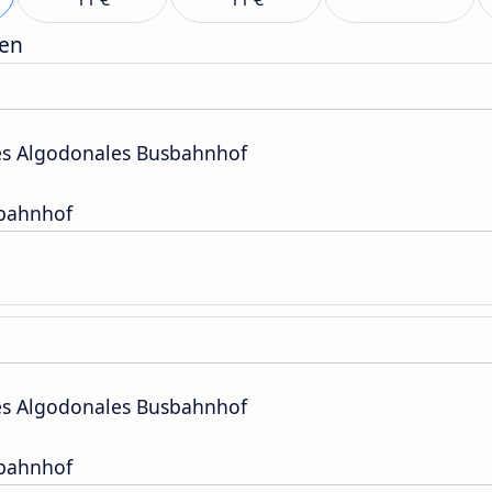
gen
es Algodonales Busbahnhof
sbahnhof
es Algodonales Busbahnhof
sbahnhof