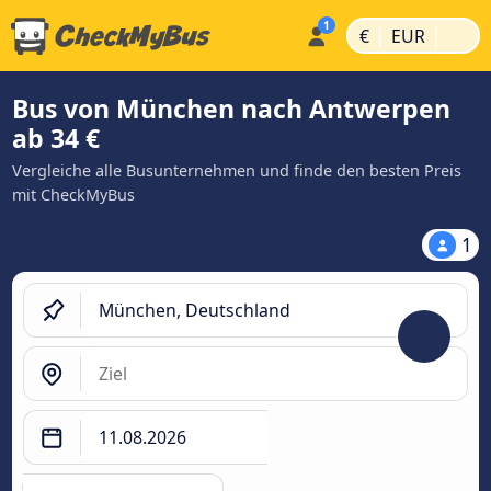
|
|
€
EUR
Bus von München nach Antwerpen
ab 34 €
Vergleiche alle Busunternehmen und finde den besten Preis
mit CheckMyBus
1