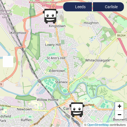
Leeds
Carlisle
+
−
©
OpenStreetMap
contributors