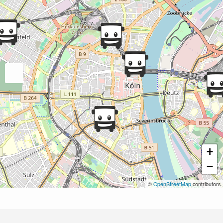
+
−
©
OpenStreetMap
contributors