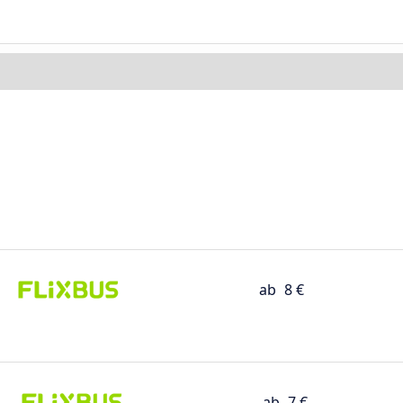
ab
8 €
ab
7 €