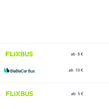
ab
8 €
ab
10 €
ab
5 €