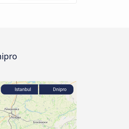
nipro
Istanbul
Dnipro