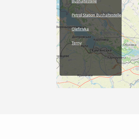
Bushaltestelle
Petrol Station Bushaltestelle
Olefirivka
Terny