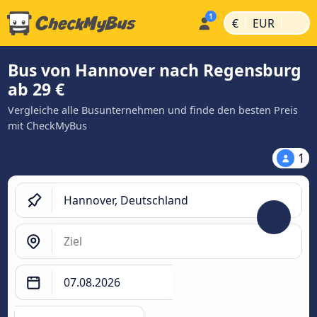
|
|
€
EUR
Bus von Hannover nach Regensburg
ab 29 €
Vergleiche alle Busunternehmen und finde den besten Preis
mit CheckMyBus
1