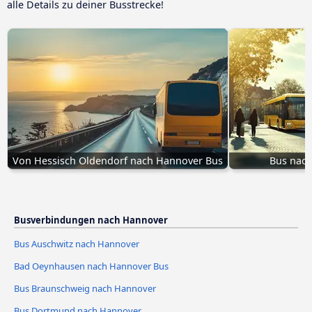
alle Details zu deiner Busstrecke!
Von Hessisch Oldendorf nach Hannover Bus
Bus nach
Busverbindungen nach Hannover
Bus Auschwitz nach Hannover
Bad Oeynhausen nach Hannover Bus
Bus Braunschweig nach Hannover
Bus Dortmund nach Hannover