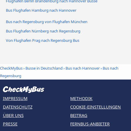
Flughafen Berlin Brandenburg nach Hannover Busse
Bus Flughafen Hamburg nach Hannover
Bus nach Regensburg von Flughafen München
Bus Flughafen Nürnberg nach Regensburg
Von Flughafen Prag nach Regensburg Bus
CheckMyBus
›
Busse in Deutschland
›
Bus nach Hannover
›
Bus nach
Regensburg
IMPRESSUM
METHODIK
DATENSCHUTZ
COOKIE-EINSTELLUNGEN
ÜBER UNS
BEITRAG
PRESSE
FERNBUS-ANBIETER