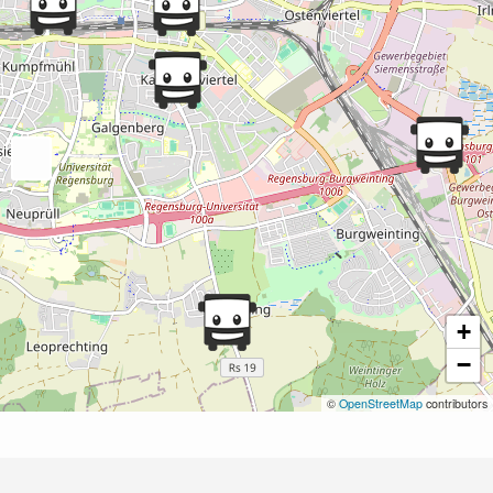
+
−
©
OpenStreetMap
contributors