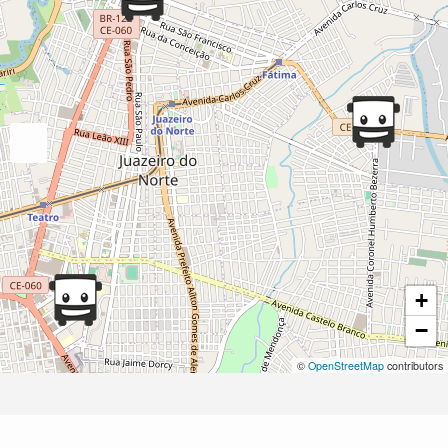
+
−
©
OpenStreetMap
contributors