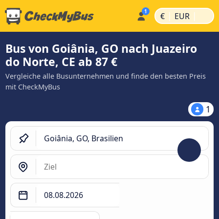
|
|
€
EUR
Bus von Goiânia, GO nach Juazeiro
do Norte, CE ab 87 €
Vergleiche alle Busunternehmen und finde den besten Preis
mit CheckMyBus
1