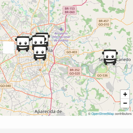
+
−
©
OpenStreetMap
contributors