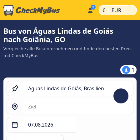
|
|
€
EUR
Bus von Águas Lindas de Goiás
nach Goiânia, GO
Vergleiche alle Busunternehmen und finde den besten Preis
mit CheckMyBus
1