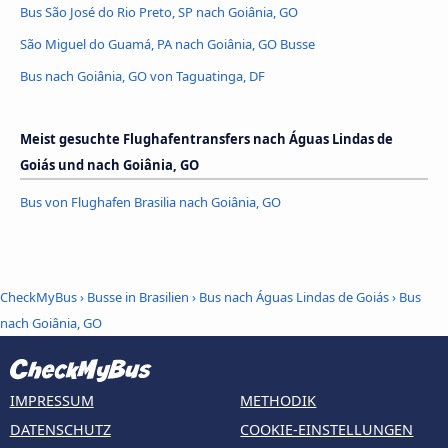
Bus São José do Rio Preto, SP nach Goiânia, GO
São Miguel do Guamá, PA nach Goiânia, GO Busse
Bus nach Goiânia, GO von Taguatinga, DF
Meist gesuchte Flughafentransfers nach Águas Lindas de
Goiás und nach Goiânia, GO
Bus von Flughafen Brasilia nach Goiânia, GO
CheckMyBus
›
Busse in Brasilien
›
Bus nach Águas Lindas de Goiás
›
Bus
nach Goiânia, GO
IMPRESSUM
METHODIK
DATENSCHUTZ
COOKIE-EINSTELLUNGEN