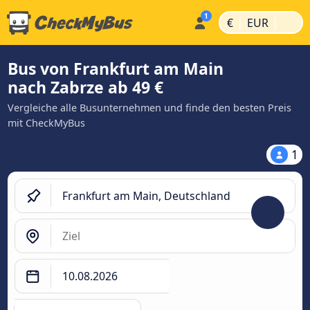
|
|
€
EUR
Bus von Frankfurt am Main
nach Zabrze ab 49 €
Vergleiche alle Busunternehmen und finde den besten Preis
mit CheckMyBus
1