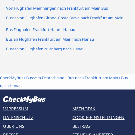
Von Flughafen Memmingen nach Frankfurt am Main Bus
Busse von Flughafen Girona–Costa Brava nach Frankfurt am Main
Bus Flughafen Frankfurt Hahn - Hanau
Bus ab Flughafen Frankfurt am Main nach Hanau
Busse von Flughafen Nürnberg nach Hanau
CheckMyBus
›
Busse in Deutschland
›
Bus nach Frankfurt am Main
›
Bus
nach Hanau
IMPRESSUM
METHODIK
DATENSCHUTZ
COOKIE-EINSTELLUNGEN
ÜBER UNS
BEITRAG
PRESSE
FERNBUS-ANBIETER