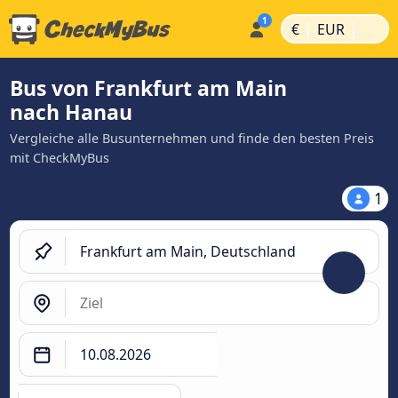
|
|
€
EUR
Bus von Frankfurt am Main
nach Hanau
Vergleiche alle Busunternehmen und finde den besten Preis
mit CheckMyBus
1