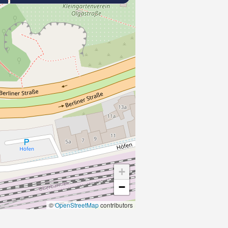
+
−
©
OpenStreetMap
contributors