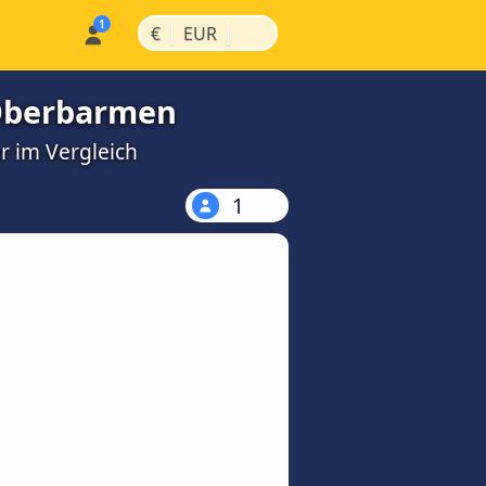
|
|
€
EUR
-Oberbarmen
r im Vergleich
1