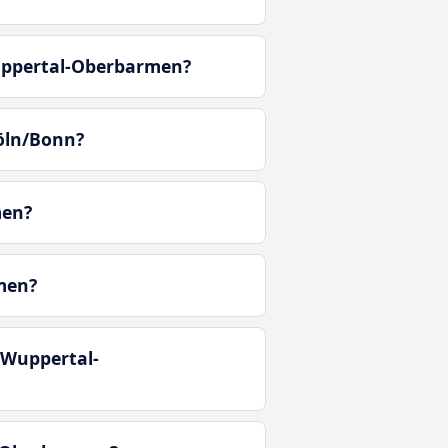
Wuppertal-Oberbarmen?
öln/Bonn?
men?
men?
 Wuppertal-