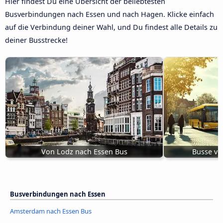
Hier findest Du eine Übersicht der beliebtesten
Busverbindungen nach Essen und nach Hagen. Klicke einfach
auf die Verbindung deiner Wahl, und Du findest alle Details zu
deiner Busstrecke!
Von Lodz nach Essen Bus
Busse vo
Busverbindungen nach Essen
Amsterdam nach Essen Bus