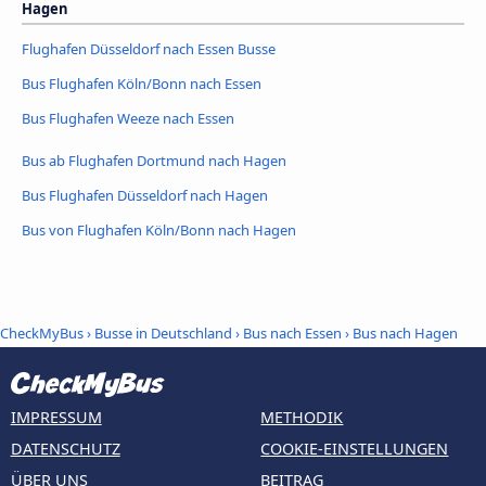
Hagen
Flughafen Düsseldorf nach Essen Busse
Bus Flughafen Köln/Bonn nach Essen
Bus Flughafen Weeze nach Essen
Bus ab Flughafen Dortmund nach Hagen
Bus Flughafen Düsseldorf nach Hagen
Bus von Flughafen Köln/Bonn nach Hagen
CheckMyBus
›
Busse in Deutschland
›
Bus nach Essen
›
Bus nach Hagen
IMPRESSUM
METHODIK
DATENSCHUTZ
COOKIE-EINSTELLUNGEN
ÜBER UNS
BEITRAG