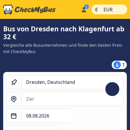
|
|
€
EUR
Bus von Dresden nach Klagenfurt ab
32 €
Vergleiche alle Busunternehmen und finde den besten Preis
mit CheckMyBus
1