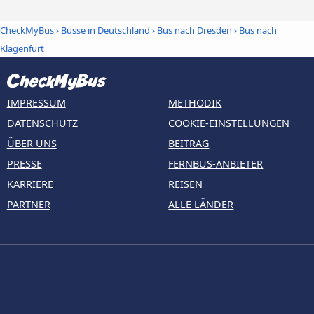
CheckMyBus
›
Busse in Deutschland
›
Bus nach Dresden
›
Bus nach
Klagenfurt
IMPRESSUM
METHODIK
DATENSCHUTZ
COOKIE-EINSTELLUNGEN
ÜBER UNS
BEITRAG
PRESSE
FERNBUS-ANBIETER
KARRIERE
REISEN
PARTNER
ALLE LÄNDER