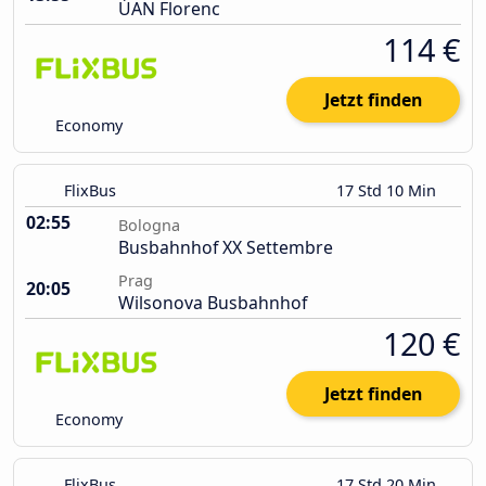
ÚAN Florenc
114 €
Jetzt finden
Economy
FlixBus
17 Std 10 Min
02:55
Bologna
Busbahnhof XX Settembre
Prag
20:05
Wilsonova Busbahnhof
120 €
Jetzt finden
Economy
FlixBus
17 Std 20 Min