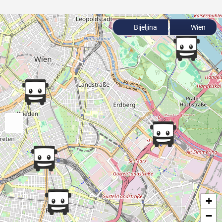
Bijeljina
Wien
+
−