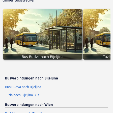
deiner Busstrecke!
Bus Budva nach Bijeljina
Tuzla 
Busverbindungen nach Bijeljina
Bus Budva nach Bijeljina
Tuzla nach Bijeljina Bus
Busverbindungen nach Wien