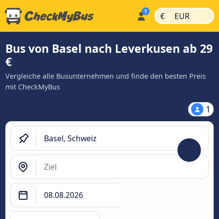
|
|
€
EUR
Bus von Basel nach Leverkusen ab 29
€
Vergleiche alle Busunternehmen und finde den besten Preis
mit CheckMyBus
1