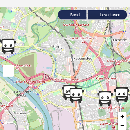
Basel
Leverkusen
+
−