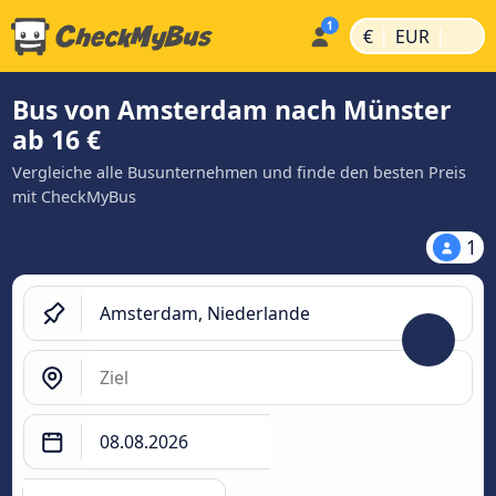
|
|
€
EUR
Bus von Amsterdam nach Münster
ab 16 €
Vergleiche alle Busunternehmen und finde den besten Preis
mit CheckMyBus
1