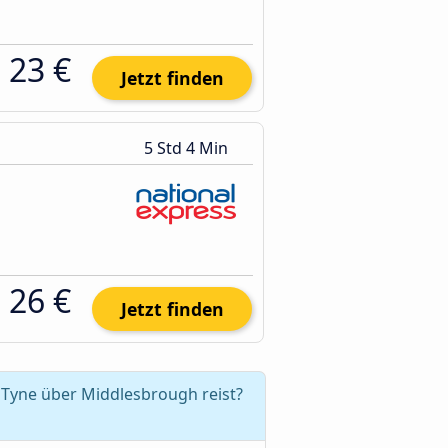
23 €
Jetzt finden
5 Std 4 Min
26 €
Jetzt finden
 Tyne über Middlesbrough reist?