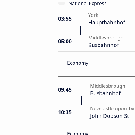
National Express
York
03:55
Hauptbahnhof
Middlesbrough
05:00
Busbahnhof
Economy
Middlesbrough
09:45
Busbahnhof
Newcastle upon Ty
10:35
John Dobson St
Economy