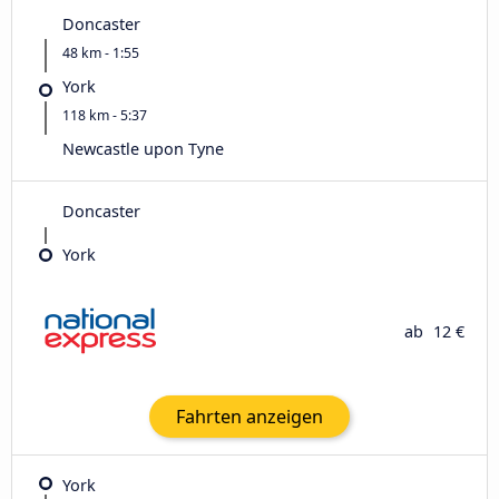
Doncaster
48 km - 1:55
York
118 km - 5:37
Newcastle upon Tyne
Doncaster
York
ab
12 €
Fahrten anzeigen
York