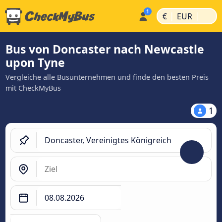
|
|
€
EUR
Bus von Doncaster nach Newcastle
upon Tyne
Vergleiche alle Busunternehmen und finde den besten Preis
mit CheckMyBus
1