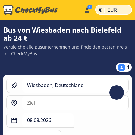
|
|
€
EUR
Bus von Wiesbaden nach Bielefeld
ab 24 €
Vergleiche alle Busunternehmen und finde den besten Preis
mit CheckMyBus
1