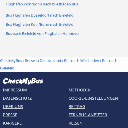
Flughafen Köln/Bonn nach Wiesbaden Bus
Bus Flughafen Düsseldorf nach Bielefeld
Bus Flughafen Köln/Bonn nach Bielefeld
Bus nach Bielefeld von Flughafen Hannover
CheckMyBus
›
Busse in Deutschland
›
Bus nach Wiesbaden
›
Bus nach
Bielefeld
IMPRESSUM
METHODIK
DATENSCHUTZ
COOKIE-EINSTELLUNGEN
ÜBER UNS
BEITRAG
PRESSE
FERNBUS-ANBIETER
KARRIERE
REISEN