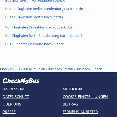
Bus nach Stettin von Flughafen Danzig
Bus ab Flughafen Berlin Brandenburg nach Stettin
Bus ab Flughafen Stettin nach Stettin
Von Flughafen Düsseldorf nach Lübeck Bus
Von Flughafen Berlin Brandenburg nach Lübeck Bus
Bus Flughafen Hamburg nach Lübeck
CheckMyBus
›
Busse in Polen
›
Bus nach Stettin
›
Bus nach Lübeck
IMPRESSUM
METHODIK
DATENSCHUTZ
COOKIE-EINSTELLUNGEN
ÜBER UNS
BEITRAG
PRESSE
FERNBUS-ANBIETER