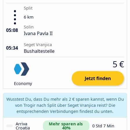
Split
6 km
Solin
05:08
Ivana Pavla II
Seget Vranjica
05:34
Bushaltestelle
5 €
Jetzt finden
Economy
Wusstest Du, dass Du mehr als 2 € sparen kannst, wenn Du
von Trogir nach Split über Seget Vranjica reist? Die
entsprechenden Verbindungen findest du unten.
Arriva 
Mehr sparen als 
0 Std 7 Min
Croatia
40%