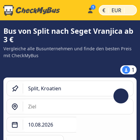
|
|
€
EUR
Bus von Split nach Seget Vranjica ab
3 €
Vergleiche alle Busunternehmen und finde den besten Preis
mit CheckMyBus
1