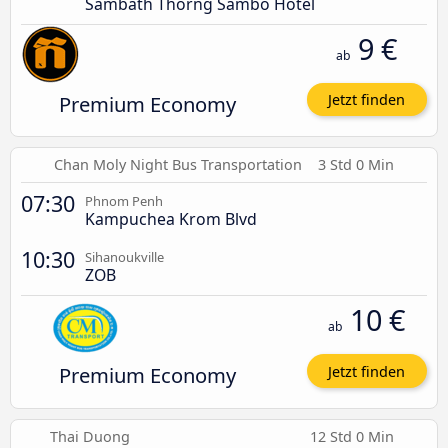
Sambath Thorng Sambo Hotel
9 €
ab
Premium Economy
Jetzt finden
Chan Moly Night Bus Transportation
3 Std 0 Min
07:30
Phnom Penh
Kampuchea Krom Blvd
10:30
Sihanoukville
ZOB
10 €
ab
Premium Economy
Jetzt finden
Thai Duong
12 Std 0 Min