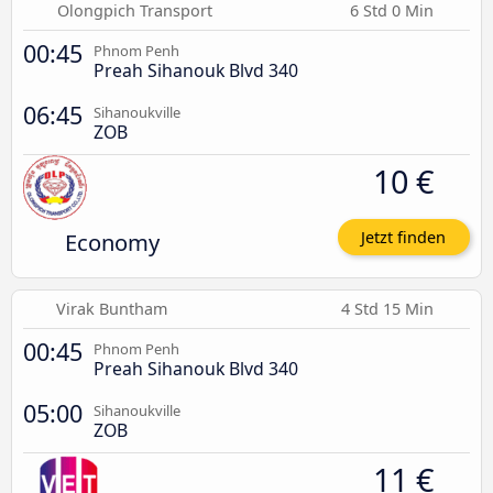
Olongpich Transport
6 Std 0 Min
00:45
Phnom Penh
Preah Sihanouk Blvd 340
06:45
Sihanoukville
ZOB
10 €
Economy
Jetzt finden
Virak Buntham
4 Std 15 Min
00:45
Phnom Penh
Preah Sihanouk Blvd 340
05:00
Sihanoukville
ZOB
11 €