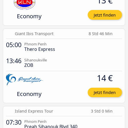
13 €
Economy
Jetzt finden
Giant Ibis Transport
8 Std 46 Min
05:00
Phnom Penh
Thero Express
13:46
Sihanoukville
ZOB
14 €
Economy
Jetzt finden
Island Express Tour
3 Std 0 Min
07:30
Phnom Penh
Preah Sihanouk Blvd 340