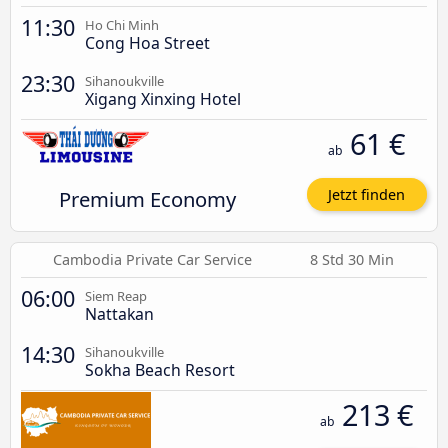
11:30
Ho Chi Minh
Cong Hoa Street
23:30
Sihanoukville
Xigang Xinxing Hotel
61 €
ab
Premium Economy
Jetzt finden
Cambodia Private Car Service
8 Std 30 Min
06:00
Siem Reap
Nattakan
14:30
Sihanoukville
Sokha Beach Resort
213 €
ab