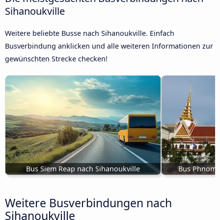
Sihanoukville
Weitere beliebte Busse nach Sihanoukville. Einfach
Busverbindung anklicken und alle weiteren Informationen zur
gewünschten Strecke checken!
Bus Siem Reap nach Sihanoukville
Bus Phnom P
Weitere Busverbindungen nach
Sihanoukville