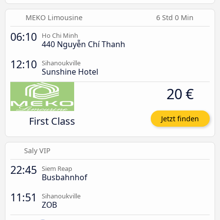
MEKO Limousine
6 Std 0 Min
06:10
Ho Chi Minh
440 Nguyễn Chí Thanh
12:10
Sihanoukville
Sunshine Hotel
20 €
First Class
Jetzt finden
Saly VIP
22:45
Siem Reap
Busbahnhof
11:51
Sihanoukville
ZOB