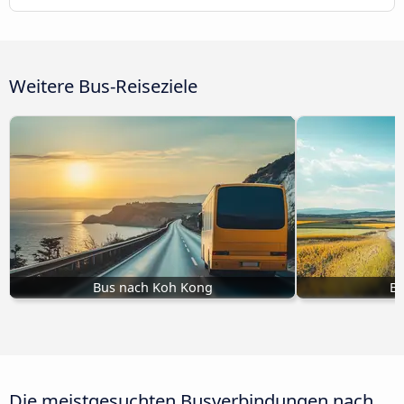
Weitere Bus-Reiseziele
Bus nach Koh Kong
Bu
Die meistgesuchten Busverbindungen nach