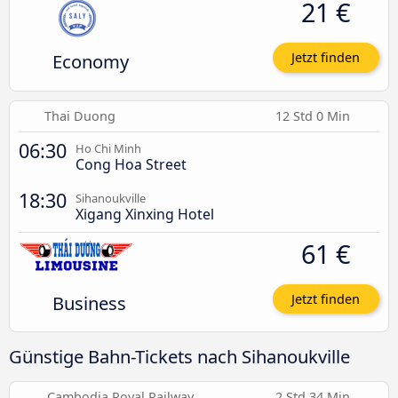
21 €
Economy
Jetzt finden
Thai Duong
12 Std 0 Min
06:30
Ho Chi Minh
Cong Hoa Street
18:30
Sihanoukville
Xigang Xinxing Hotel
61 €
Business
Jetzt finden
Günstige Bahn-Tickets nach Sihanoukville
Cambodia Royal Railway
2 Std 34 Min