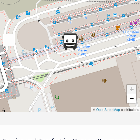
+
−
©
OpenStreetMap
contributors