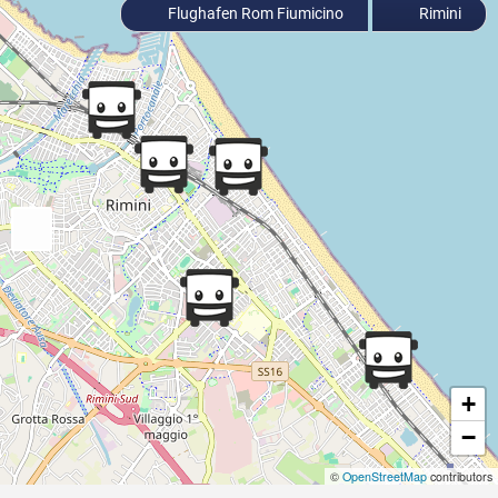
Flughafen Rom Fiumicino
Rimini
+
−
©
OpenStreetMap
contributors