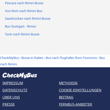
Pescara nach Rimini Busse
Von Rom nach Rimini Bus
Saarbrücken nach Rimini Busse
Bus Stuttgart - Rimini
Turin nach Rimini Busse
CheckMyBus
›
Busse in Italien
›
Bus nach Flughafen Rom Fiumicino
›
Bus
nach Rimini
IMPRESSUM
METHODIK
DATENSCHUTZ
COOKIE-EINSTELLUNGEN
ÜBER UNS
BEITRAG
PRESSE
FERNBUS-ANBIETER