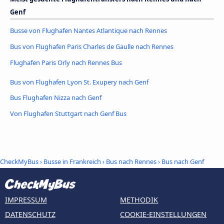
Genf
Busse von Flughafen Nantes Atlantique nach Rennes
Bus von Flughafen Paris Charles de Gaulle nach Rennes
Flughafen Paris Orly nach Rennes Bus
Bus von Flughafen Lyon St. Exupery nach Genf
Bus Flughafen Nizza nach Genf
Von Flughafen Stuttgart nach Genf Bus
CheckMyBus
›
Busse in Frankreich
›
Bus nach Rennes
›
Bus nach Genf
IMPRESSUM
METHODIK
DATENSCHUTZ
COOKIE-EINSTELLUNGEN