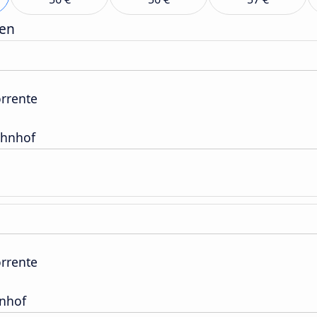
gen
orrente
hnhof
orrente
nhof