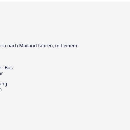
bria nach Mailand fahren, mit einem
er Bus
hr
ung
m