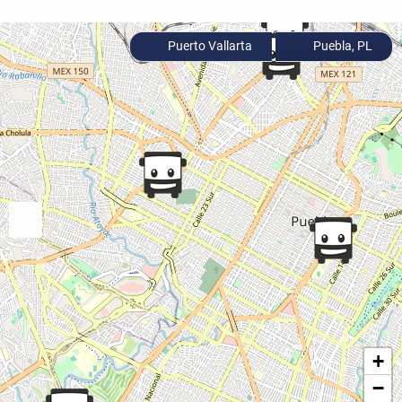
Puerto Vallarta
Puebla, PL
+
−