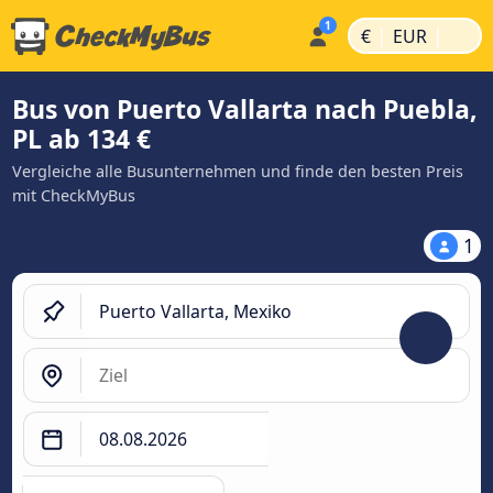
|
|
€
EUR
Bus von Puerto Vallarta nach Puebla,
PL ab 134 €
Vergleiche alle Busunternehmen und finde den besten Preis
mit CheckMyBus
1