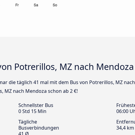
von Potrerillos, MZ nach Mendoza
mar die täglich 41 mal mit dem Bus von Potrerillos, MZ nac
os, MZ nach Mendoza schon ab 2 €!
Schnellster Bus
Frühest
0 Std 15 Min
06:00 U
Tägliche
Entfern
Busverbindungen
34,4 km
41 Ø