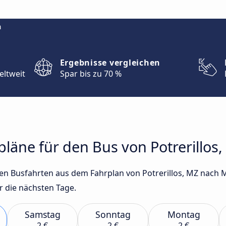
m
Ergebnisse vergleichen
eltweit
Spar bis zu 70 %
rpläne für den Bus von Potrerillo
sten Busfahrten aus dem Fahrplan von Potrerillos, MZ nac
 die nächsten Tage.
Samstag
Sonntag
Montag
2 €
2 €
2 €