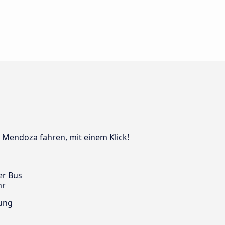
h Mendoza fahren, mit einem Klick!
er Bus
hr
ung