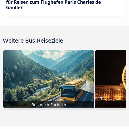
für Reisen zum Flughafen Paris Charles de
Gaulle?
Weitere Bus-Reiseziele
Bus nach Forbach
B