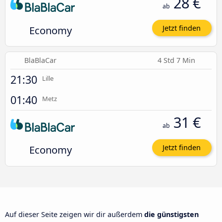
28 €
ab
Economy
Jetzt finden
BlaBlaCar
4 Std 7 Min
21:30
Lille
01:40
Metz
31 €
ab
Economy
Jetzt finden
Auf dieser Seite zeigen wir dir außerdem
die günstigsten