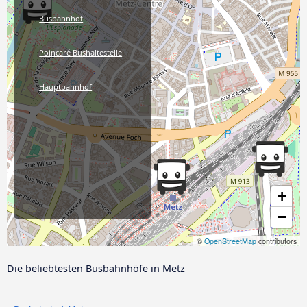
Busbahnhof
Poincaré Bushaltestelle
Hauptbahnhof
+
−
©
OpenStreetMap
contributors
Die beliebtesten Busbahnhöfe in Metz