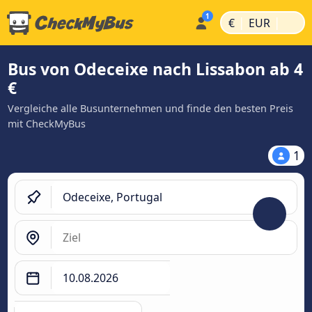
|
|
€
EUR
Bus von Odeceixe nach Lissabon ab 4
€
Vergleiche alle Busunternehmen und finde den besten Preis
mit CheckMyBus
1