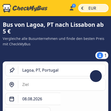
|
|
€
EUR
Bus von Lagoa, PT nach Lissabon ab
5 €
Vergleiche alle Busunternehmen und finde den besten Preis
mit CheckMyBus
1