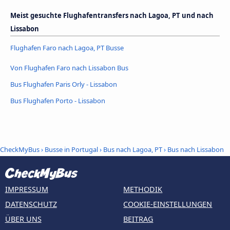
Meist gesuchte Flughafentransfers nach Lagoa, PT und nach
Lissabon
Flughafen Faro nach Lagoa, PT Busse
Von Flughafen Faro nach Lissabon Bus
Bus Flughafen Paris Orly - Lissabon
Bus Flughafen Porto - Lissabon
CheckMyBus
›
Busse in Portugal
›
Bus nach Lagoa, PT
›
Bus nach Lissabon
IMPRESSUM
METHODIK
DATENSCHUTZ
COOKIE-EINSTELLUNGEN
ÜBER UNS
BEITRAG