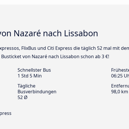
von Nazaré nach Lissabon
Expressos, FlixBus und Citi Express die täglich 52 mal mit 
n Busticket von Nazaré nach Lissabon schon ab 3 €!
Schnellster Bus
Frühest
1 Std 5 Min
06:25 U
Tägliche
Entfern
Busverbindungen
98,0 km
52 Ø
xpress