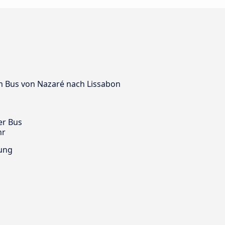
dem Bus von Nazaré nach Lissabon
er Bus
hr
ung