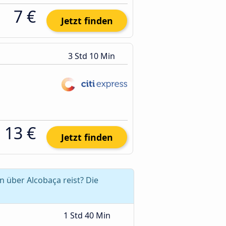
7 €
Jetzt finden
3 Std 10 Min
13 €
Jetzt finden
 über Alcobaça reist? Die
1 Std 40 Min