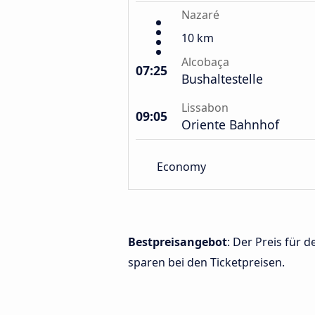
Nazaré
10 km
Alcobaça
07:25
Bushaltestelle
Lissabon
09:05
Oriente Bahnhof
Economy
Bestpreisangebot
: Der Preis für
sparen bei den Ticketpreisen.