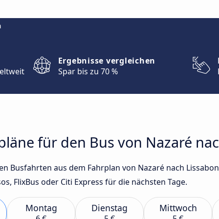
m
Ergebnisse vergleichen
eltweit
Spar bis zu 70 %
rpläne für den Bus von Nazaré na
sten Busfahrten aus dem Fahrplan von Nazaré nach Lissabo
 FlixBus oder Citi Express für die nächsten Tage.
Montag
Dienstag
Mittwoch
6 €
5 €
5 €