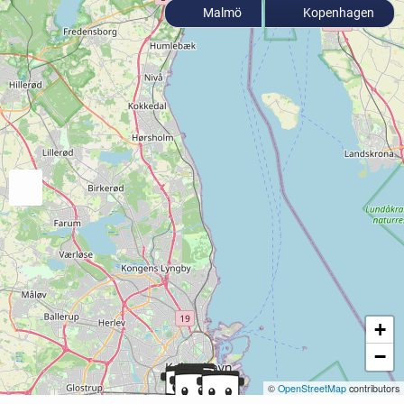
Malmö
Kopenhagen
+
−
©
OpenStreetMap
contributors