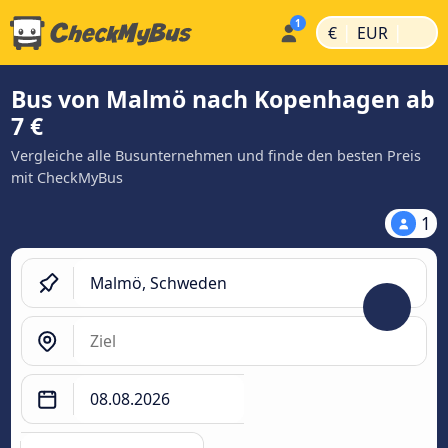
|
|
€
EUR
Bus von Malmö nach Kopenhagen ab
7 €
Vergleiche alle Busunternehmen und finde den besten Preis
mit CheckMyBus
1