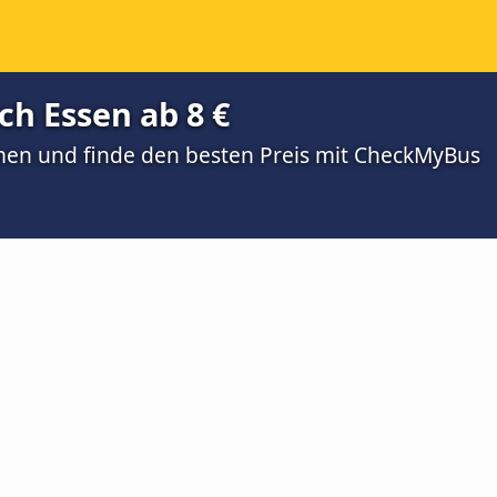
ch Essen ab 8 €
men und finde den besten Preis mit CheckMyBus