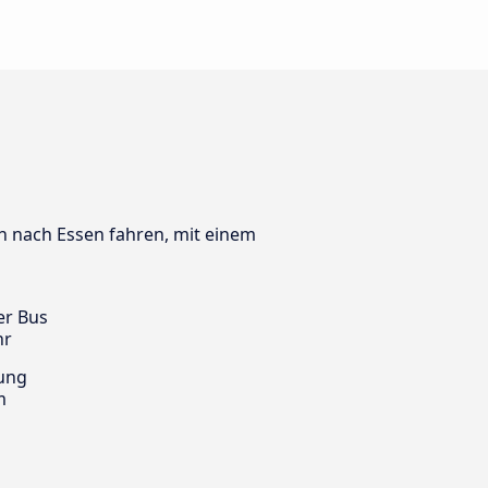
ch nach Essen fahren, mit einem
er Bus
hr
ung
m