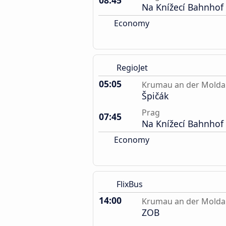
08:45
Na Knížecí Bahnhof
Economy
RegioJet
05:05
Krumau an der Mold
Špičák
Prag
07:45
Na Knížecí Bahnhof
Economy
FlixBus
14:00
Krumau an der Mold
ZOB