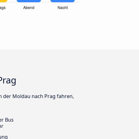
Prag
an der Moldau nach Prag fahren,
er Bus
hr
ung