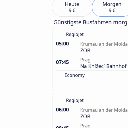
Heute
Morgen
9 €
9 €
Günstigste Busfahrten mor
RegioJet
05:00
Krumau an der Mold
ZOB
Prag
07:45
Na Knížecí Bahnhof
Economy
RegioJet
06:00
Krumau an der Mold
ZOB
Prag