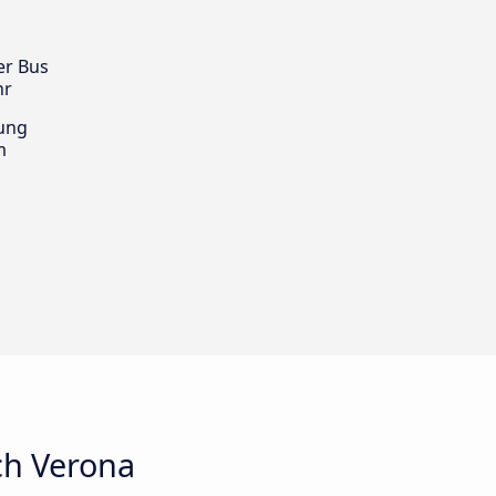
er Bus
hr
ung
m
ch Verona