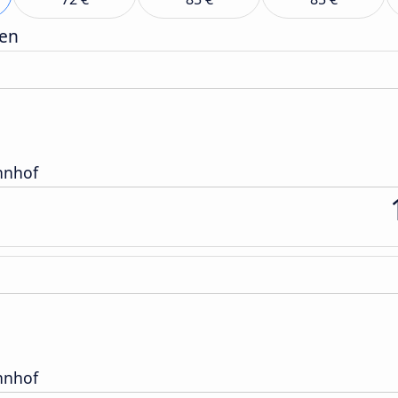
gen
hnhof
hnhof