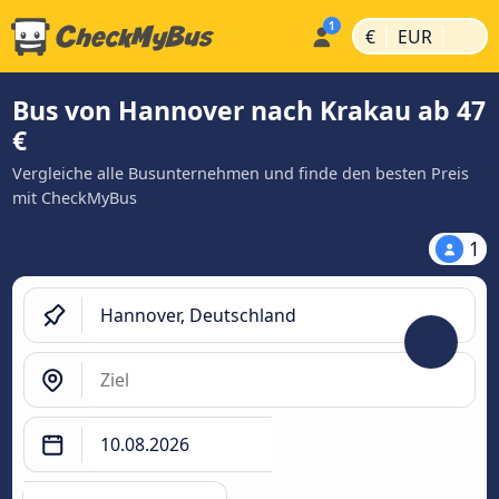
|
|
€
EUR
Bus von Hannover nach Krakau ab 47
€
Vergleiche alle Busunternehmen und finde den besten Preis
mit CheckMyBus
1