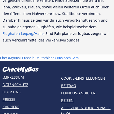
vergleiche direkt alle Fahrten. Finde Strecken, die Gera mit
Jena, Zwickau, Plauen, sowie vielen weiteren Orten auch über
den öffentlichen Nahverkehr bzw. Stadtbusse verbinden.
Darüber hinaus zeigen wir dir auch Airport-Shuttles von und
zu nahe gelegenen Flughäfen, wie beispielsweise dem
Flughafen Leipzig/Halle
. Sind Fahrpläne verfügbar, zeigen wir
auch Verkehrsmittel des Verkehrsverbundes.
CheckMyBus
›
Busse in Deutschland
› Bus nach Gera
IMPRESSUM
COOKIE-EINSTELLUNGEN
DATENSCHUTZ
BEITRAG
ÜBER UNS
FERNBUS-ANBIETER
PRESSE
REISEN
KARRIERE
ALLE VERBINDUNGEN NACH
GERA