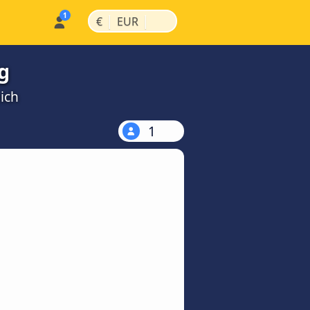
|
|
€
EUR
g
ich
1