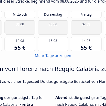
auf dieser Strecke, beginnend vom
08.08.2026
und für die fo
Mittwoch
Donnerstag
Freitag
05.08
06.08
07.08
12.08
13.08
14.08
55 €
55 €
Mehr Tage anzeigen
m von Florenz nach Reggio Calabria zu
 zu welcher Tageszeit Du das günstigste Busticket von Flor
ag
der günstigste Tag für
Abend
ist die günstigste Ta
o Calabria.
Freitag
nach Reggio Calabria, mit 43