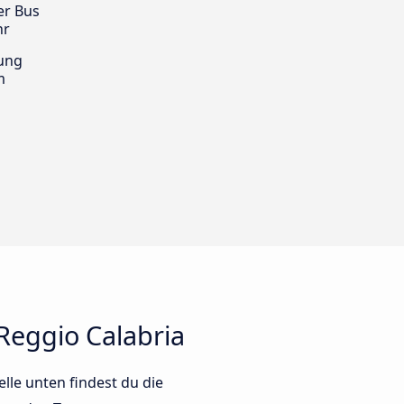
er Bus
hr
ung
m
Reggio Calabria
lle unten findest du die