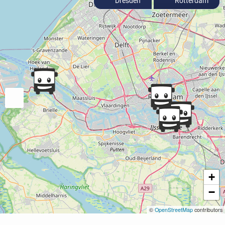
Dresden
Rotterdam
+
−
©
OpenStreetMap
contributors