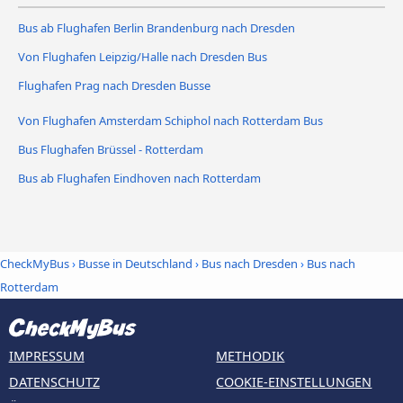
Bus ab Flughafen Berlin Brandenburg nach Dresden
Von Flughafen Leipzig/Halle nach Dresden Bus
Flughafen Prag nach Dresden Busse
Von Flughafen Amsterdam Schiphol nach Rotterdam Bus
Bus Flughafen Brüssel - Rotterdam
Bus ab Flughafen Eindhoven nach Rotterdam
CheckMyBus
›
Busse in Deutschland
›
Bus nach Dresden
›
Bus nach
Rotterdam
IMPRESSUM
METHODIK
DATENSCHUTZ
COOKIE-EINSTELLUNGEN