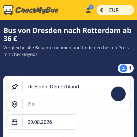
|
|
€
EUR
Bus von Dresden nach Rotterdam ab
36 €
Vergleiche alle Busunternehmen und finde den besten Preis
mit CheckMyBus
1