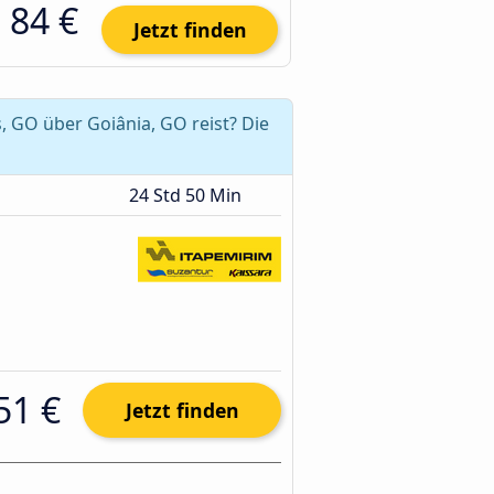
84 €
Jetzt finden
, GO über Goiânia, GO reist? Die
24 Std 50 Min
51 €
Jetzt finden