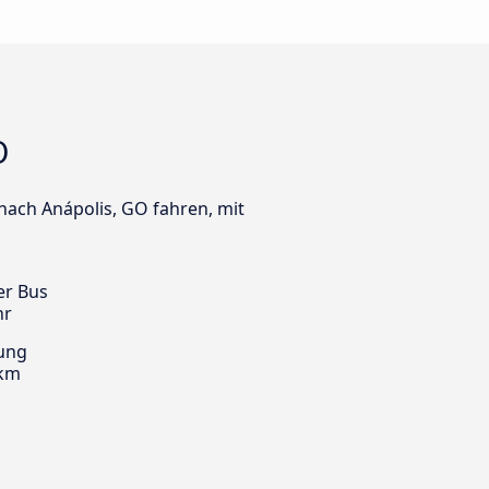
O
 nach Anápolis, GO fahren, mit
er Bus
hr
ung
 km