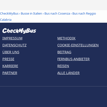
CheckMyBus
›
Busse in Italien
›
Bus nach Cosenza
›
Bus nach Reggio
Calabria
IMPRESSUM
METHODIK
DATENSCHUTZ
COOKIE-EINSTELLUNGEN
ÜBER UNS
BEITRAG
PRESSE
FERNBUS-ANBIETER
KARRIERE
REISEN
PARTNER
ALLE LÄNDER