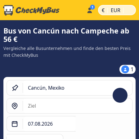
|
|
€
EUR
Bus von Cancún nach Campeche ab
56 €
Vergleiche alle Busunternehmen und finde den besten Preis
mit CheckMyBus
1