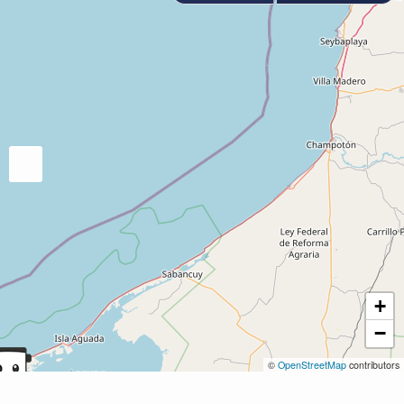
+
−
©
OpenStreetMap
contributors