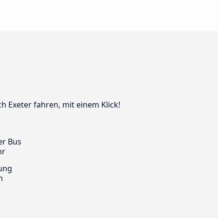
h Exeter fahren, mit einem Klick!
er Bus
hr
ung
m